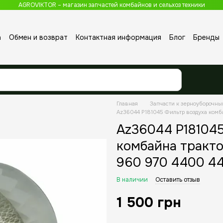
AGROVIKTOR – магазин запчастей комбайнов и сельхоз техники
а
Обмен и возврат
Контактная информация
Блог
Бренды
Главная
Запчасти к зерноуборочн
Az36044 P181045 Фильтр воздуха комб
Az36044 P181045
комбайна тракто
960 970 4400 4
В наличии
Оставить отзыв
1 500 грн