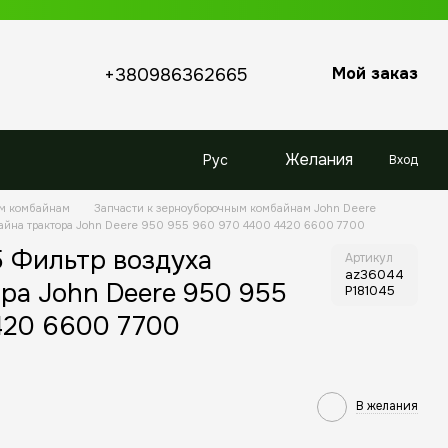
Мой заказ
+380986362665
Желания
Рус
Вход
ым комбайнам
Запчасти к зерноуборочным комбайнам John Deere
айна трактора John Deere 950 955 960 970 4400 4420 6600 7700
 Фильтр воздуха
Артикул
az36044
ра John Deere 950 955
P181045
420 6600 7700
В желания