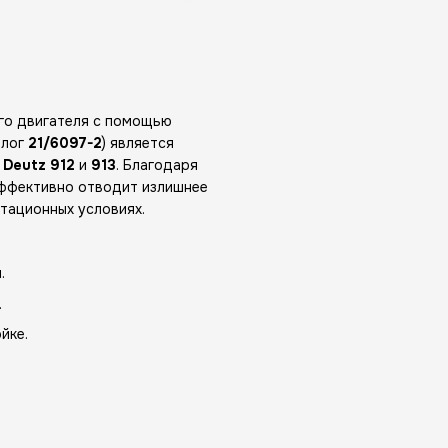
го двигателя с помощью
алог
21/6097-2
) является
й
Deutz 912
и
913
. Благодаря
ффективно отводит излишнее
атационных условиях.
.
.
йке.