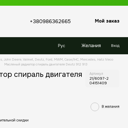
Мой заказ
+380986362665
Желания
Рус
Вход
s, John Deere, Valmet, Deutz, Ford, MWM, Case/IHC, Mercedes, Hatz IVeco
Масляный радиатор спираль двигателя Deutz 912 913
тор спираль двигателя
Артикул
21/6097-2
04151409
В желания
ительной скидки