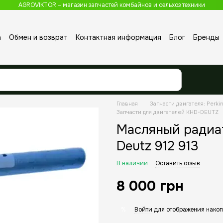
AGROVIKTOR – магазин запчастей комбайнов и сельхоз техники
а
Обмен и возврат
Контактная информация
Блог
Бренды
Главная
Запчасти двигателя: Perkin
Запчасти для двигателей KHD-DEUTZ
Масляный радиа
Deutz 912 913
В наличии
Оставить отзыв
8 000 грн
Войти
для отображения накоп
%