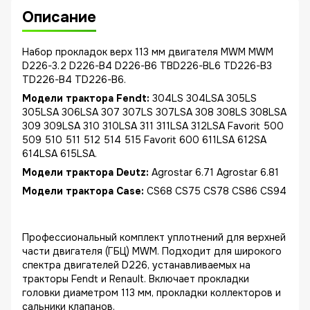
Описание
Набор прокладок верх 113 мм двигателя MWM MWM
D226-3.2 D226-B4 D226-B6 TBD226-BL6 TD226-B3
TD226-B4 TD226-B6.
Модели трактора Fendt:
304LS 304LSA 305LS
305LSA 306LSA 307 307LS 307LSA 308 308LS 308LSA
309 309LSA 310 310LSA 311 311LSA 312LSA Favorit 500
509 510 511 512 514 515 Favorit 600 611LSA 612SA
614LSA 615LSA.
Модели трактора Deutz:
Agrostar 6.71 Agrostar 6.81
Модели трактора Case:
CS68 CS75 CS78 CS86 CS94
Профессиональный комплект уплотнений для верхней
части двигателя (ГБЦ) MWM. Подходит для широкого
спектра двигателей D226, устанавливаемых на
тракторы Fendt и Renault. Включает прокладки
головки диаметром 113 мм, прокладки коллекторов и
сальники клапанов.