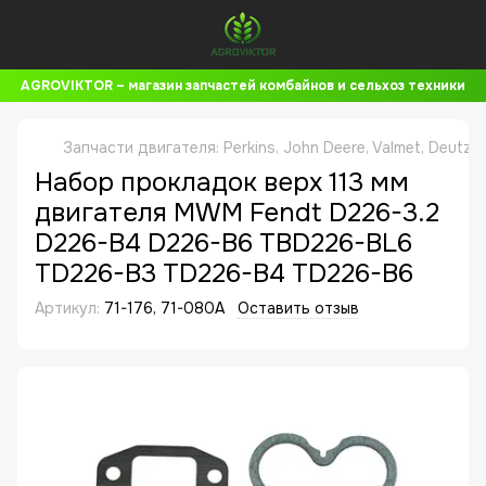
AGROVIKTOR – магазин запчастей комбайнов и сельхоз техники
Запчасти двигателя: Perkins, John Deere, Valmet, Deutz,
Набор прокладок верх 113 мм
двигателя MWM Fendt D226-3.2
D226-B4 D226-B6 TBD226-BL6
TD226-B3 TD226-B4 TD226-B6
Артикул:
71-176, 71-080A
Оставить отзыв