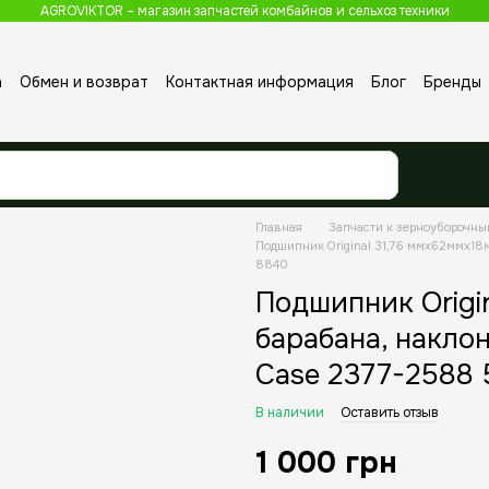
AGROVIKTOR – магазин запчастей комбайнов и сельхоз техники
а
Обмен и возврат
Контактная информация
Блог
Бренды
Главная
Запчасти к зерноуборочн
Подшипник Original 31,76 ммx62ммx1
8840
Подшипник Origi
барабана, накло
Case 2377-2588
В наличии
Оставить отзыв
1 000 грн