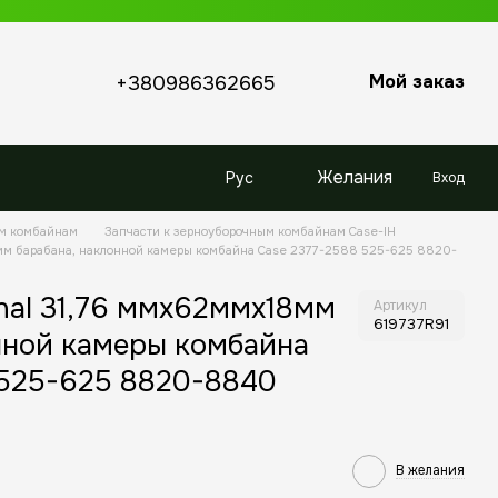
Мой заказ
+380986362665
Желания
Рус
Вход
ым комбайнам
Запчасти к зерноуборочным комбайнам Case-IH
8мм барабана, наклонной камеры комбайна Case 2377-2588 525-625 8820-
nal 31,76 ммx62ммx18мм
Артикул
619737R91
нной камеры комбайна
 525-625 8820-8840
В желания