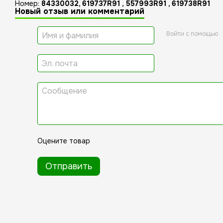
Номер:
84330032, 619737R91 , 557993R91 , 619738R91
Новый отзыв или комментарий
Войти с помощью
Оцените товар
Отправить