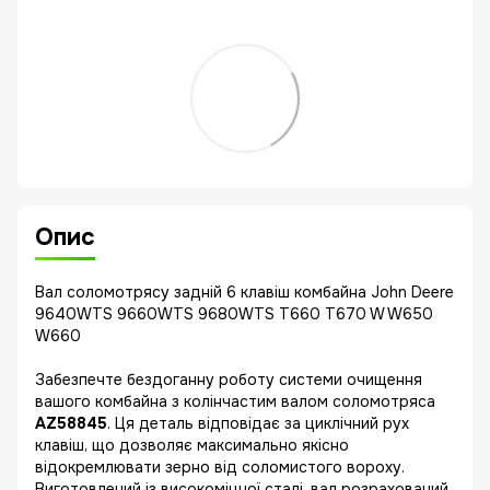
Опис
Вал соломотрясу задній 6 клавіш комбайна John Deere
9640WTS 9660WTS 9680WTS T660 T670 W W650
W660
Забезпечте бездоганну роботу системи очищення
вашого комбайна з колінчастим валом соломотряса
AZ58845
. Ця деталь відповідає за циклічний рух
клавіш, що дозволяє максимально якісно
відокремлювати зерно від соломистого вороху.
Виготовлений із високоміцної сталі, вал розрахований