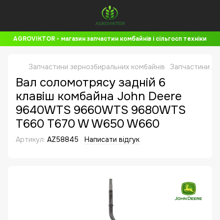
AGROVIKTOR - магазин запчастин комбайнів і сільгосп техніки
Запчастини зернозбиральних комбайнів
Запчастини до
Вал соломотрясу задній 6
клавіш комбайна John Deere
9640WTS 9660WTS 9680WTS
T660 T670 W W650 W660
Артикул:
AZ58845
Написати відгук