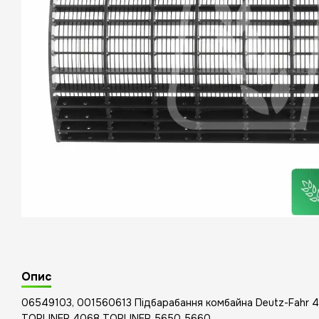
Опис
06549103, 001560613 Підбарабання комбайна Deutz-Fahr
TOPLINER 4068 TOPLINER 5650 5660.