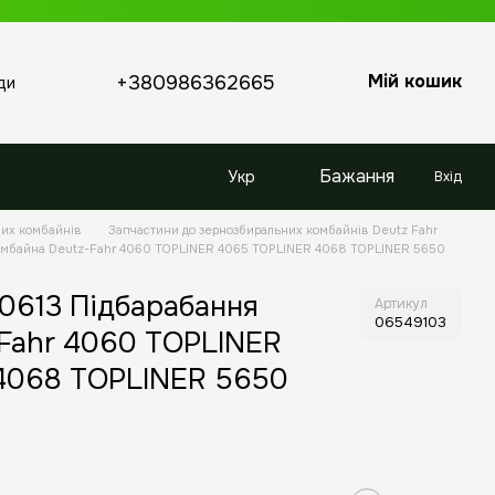
Мій кошик
+380986362665
ди
Бажання
Укр
Вхід
них комбайнів
Запчастини до зернозбиральних комбайнів Deutz Fahr
омбайна Deutz-Fahr 4060 TOPLINER 4065 TOPLINER 4068 TOPLINER 5650
0613 Підбарабання
Артикул
06549103
Fahr 4060 TOPLINER
4068 TOPLINER 5650