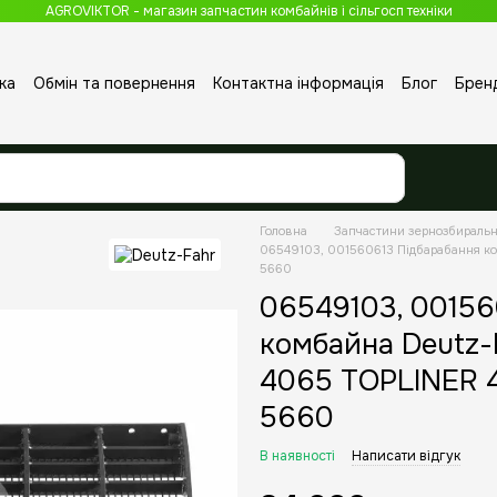
AGROVIKTOR - магазин запчастин комбайнів і сільгосп техніки
ка
Обмін та повернення
Контактна інформація
Блог
Брен
Головна
Запчастини зернозбираль
06549103, 001560613 Підбарабання к
5660
06549103, 00156
комбайна Deutz-
4065 TOPLINER 
5660
В наявності
Написати відгук