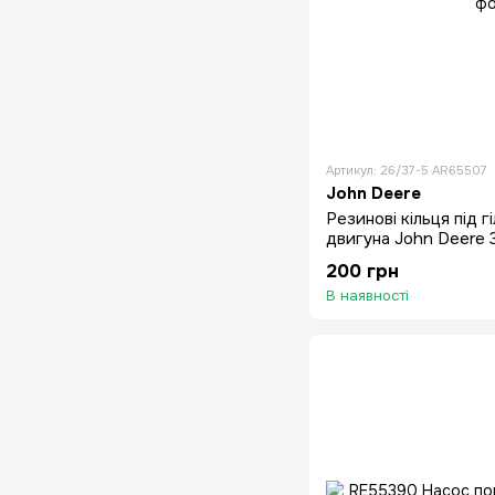
Артикул: 26/37-5 AR65507
John Deere
Резинові кільця під г
двигуна John Deere 
6329D, 6359D, 6359T
200 грн
В наявності