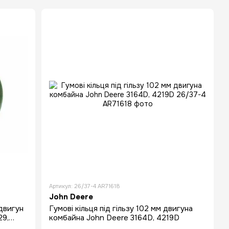
HOLLAND
Kubota.
Артикул: 26/37-4 AR71618
John Deere
двигун
Гумові кільця під гільзу 102 мм двигуна
29,
комбайна John Deere 3164D, 4219D