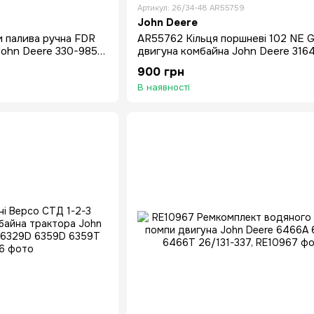
Артикул: 26/34-48 AR55759
John Deere
и палива ручна FDR
AR55762 Кільця поршневі 102 NE 
John Deere 330-985
двигуна комбайна John Deere 316
4219D 6329D
900 грн
В наявності