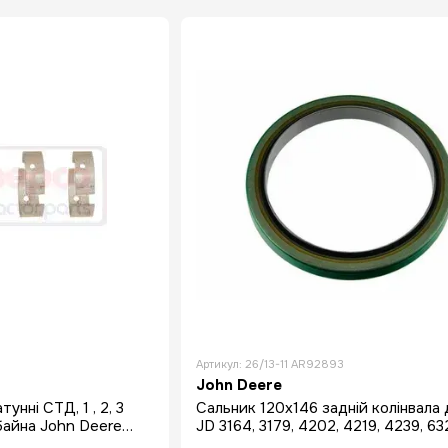
INTERNATIONAL
Артикул: 26/13-11 AR92893
John Deere
унні СТД, 1 , 2, 3
Сальник 120x146 задній колінвала 
байна John Deere
JD 3164, 3179, 4202, 4219, 4239, 63
4202D 4219D 423
6359...