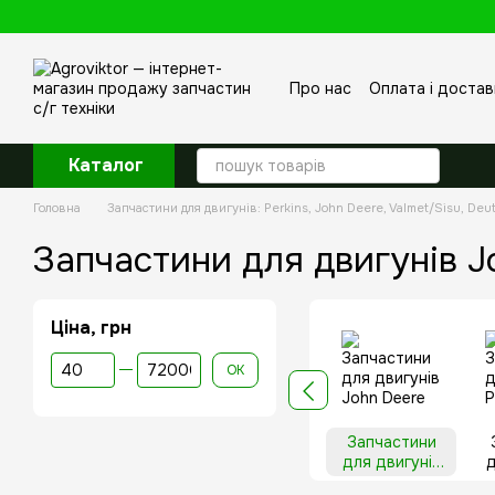
Перейти до основного контенту
Про нас
Оплата і достав
Відгуки про магазин
Каталог
Головна
Запчастини для двигунів: Perkins, John Deere, Valmet/Sisu, Deu
Запчастини для двигунів J
Ціна, грн
Від Ціна, грн
До Ціна, грн
ОК
Запчастини
для двигунів
д
John Deere