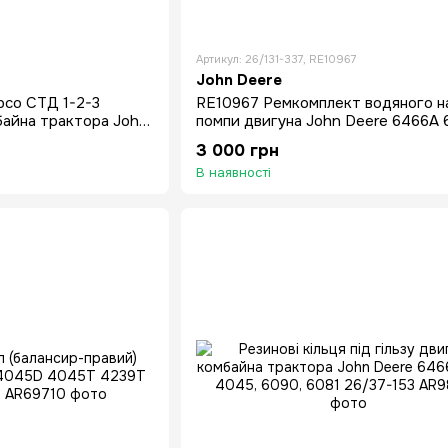
Артикул: 26/131-337, RE10967
John Deere
pco СТД 1-2-3
RE10967 Ремкомплект водяного н
байна трактора John
помпи двигуна John Deere 6466A
6329D 6359D 6359T
6466T
3 000 грн
В наявності