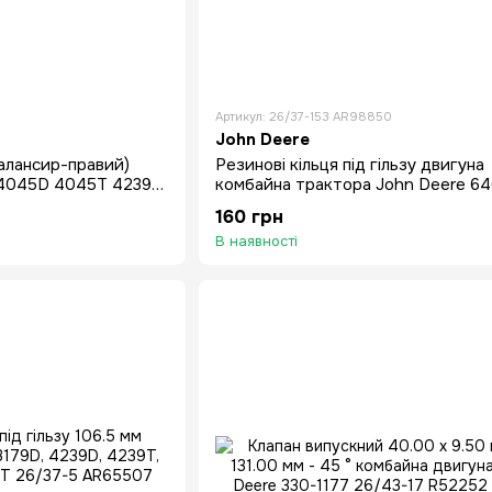
Артикул: 26/37-153 AR98850
John Deere
балансир-правий)
Резинові кільця під гільзу двигуна
 4045D 4045T 4239T
комбайна трактора John Deere 64
6076, 4045, 6090, 6081
160 грн
В наявності