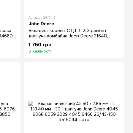
Артикул: 26/2-12
John Deere
асоса
Вкладиші коренні СТД, 1, 2, 3 ремонт
 6466D
двигуна комбайна John Deere 3164D,
3179D, 3159D, 3152D
1 750 грн
В наявності