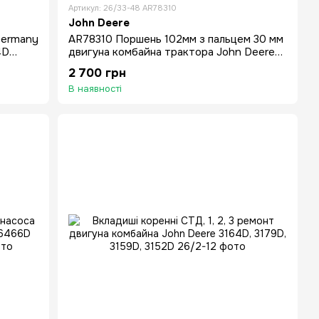
Артикул: 26/33-48 AR78310
John Deere
Germany
AR78310 Поршень 102мм з пальцем 30 мм
4D
двигуна комбайна трактора John Deere
3164D 4219D 6329D
2 700 грн
В наявності