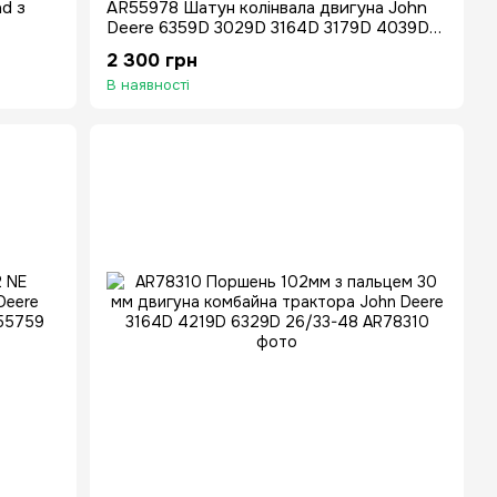
d з
AR55978 Шатун колінвала двигуна John
Deere 6359D 3029D 3164D 3179D 4039D
6359T
4045T 4219D 4239 6329D
2 300 грн
В наявності