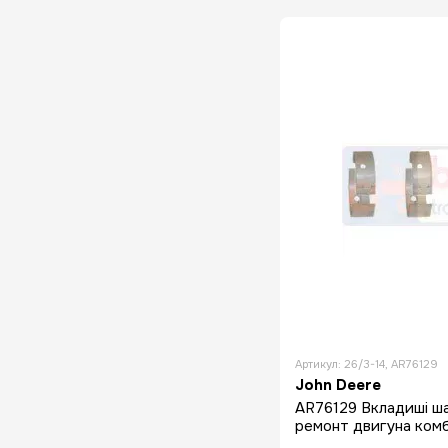
Артикул: 26/3-14, AR76129
John Deere
AR76129 Вкладиші шат
ремонт двигуна ком
4039D 4039T 4045 