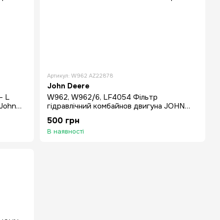
Артикул: W962 AZ22878
John Deere
- L
W962, W962/6, LF4054 Фільтр
 John
гідравлічний комбайнов двигуна JOHN
DEERE 965-1177
500 грн
В наявності