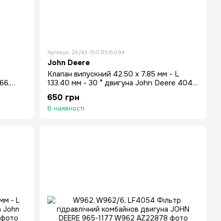
Артикул: 26/43-150 R515094
John Deere
Клапан випускний 42.50 x 7.85 мм - L
66,
133.40 мм - 30 ° двигуна John Deere 4045
6068 6059 3029 4045 6466
650 грн
В наявності