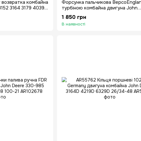
 возвратка комбайна
Форсунка пальчикова BepcoEnglan
3152 3164 3179 4039
турбіною комбайна двигуна John
6 6059 6359
Deere3179T 4239D 4239T 4276D 
1 850 грн
В наявності