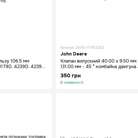
Артикул: 26/43-17 R52252
John Deere
ільзу 106.5 мм
Клапан випускний 40.00 x 9.50 мм 
3179D, 4239D, 4239T,
131.00 мм - 45 ° комбайна двигуна
Deere 330-1177
350 грн
В наявності