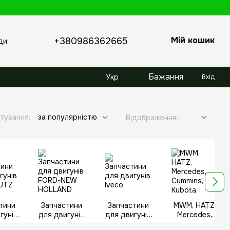
Мій кошик
+380986362665
ди
Бажання
Укр
Вхід
тування:
за популярністю
Відображення:
тини
Запчастини
Запчастини
MWM, HATZ,
гунів
для двигунів
для двигунів
Mercedes,
EUTZ
FORD-NEW
Iveco
Cummins,