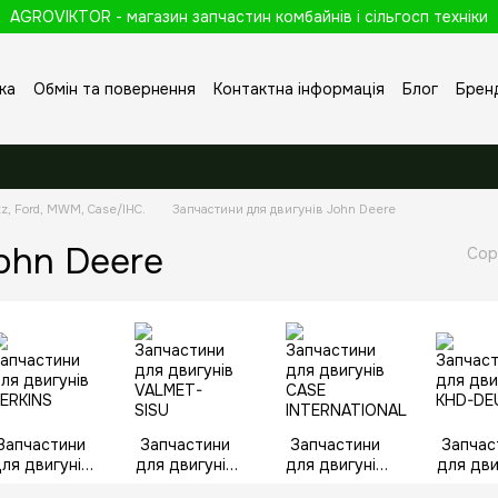
AGROVIKTOR - магазин запчастин комбайнів і сільгосп техніки
ка
Обмін та повернення
Контактна інформація
Блог
Брен
tz, Ford, MWM, Case/IHC.
Запчастини для двигунів John Deere
ohn Deere
Сор
Запчастини
Запчастини
Запчастини
Запчас
ля двигунів
для двигунів
для двигунів
для дви
PERKINS
VALMET-SISU
CASE
KHD-D