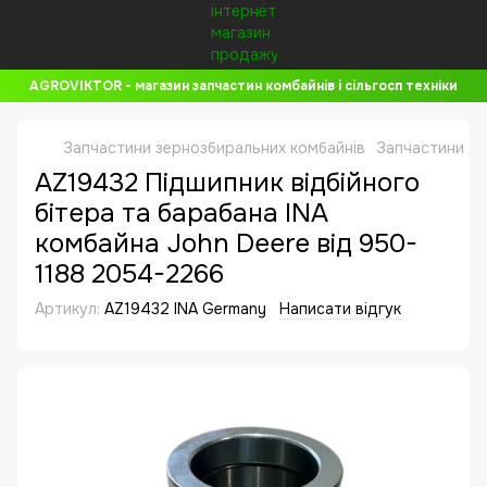
AGROVIKTOR - магазин запчастин комбайнів і сільгосп техніки
Запчастини зернозбиральних комбайнів
Запчастини до
AZ19432 Підшипник відбійного
бітера та барабана INA
комбайна John Deere від 950-
1188 2054-2266
Артикул:
AZ19432 INA Germany
Написати відгук