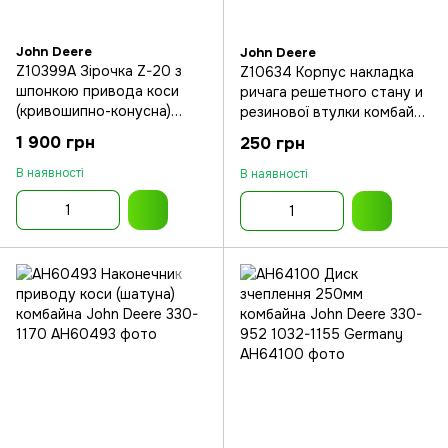
John Deere
John Deere
Z10399A Зірочка Z-20 з
Z10634 Корпус накладка
шпонкою привода коси
ричага решетного стану и
(кривошипно-конусна)
резинової втулки комбайна
комбайна John Deere
John Deere 330-1177 4425-
1 900 грн
250 грн
7500
В наявності
В наявності