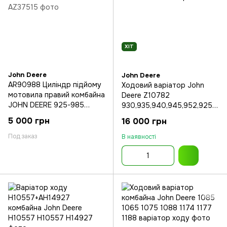
ХІТ
John Deere
John Deere
AR90988 Циліндр підйому
Ходовий варіатор John
мотовила правий комбайна
Deere Z10782
JOHN DEERE 925-985
930,935,940,945,952,925,1
1032-1085
032,1042,1052 330 530
5 000 грн
16 000 грн
Под заказ
В наявності