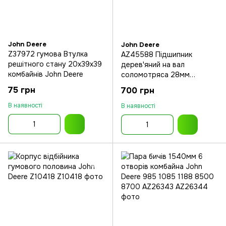
John Deere
John Deere
Z37972 гумова Втулка
AZ45588 Підшипник
решітного стану 20x39x39
дерев'яний на вал
комбайнів John Deere
соломотряса 28мм
комбайна John Deere 1032
75 грн
700 грн
1133 1042 1144 1052
В наявності
В наявності