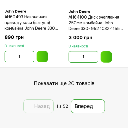
John Deere
John Deere
AH60493 Наконечник
AH64100 Диск зчеплення
приводу коси (шатуна)
250мм комбайна John
комбайна John Deere 330-
Deere 330- 952 1032-1155
1170
Germany
890 грн
3 000 грн
В наявності
В наявності
Показати ще 20 товарів
Назад
Вперед
1
з 52