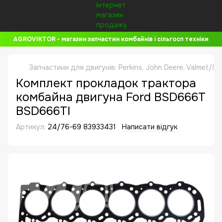
AGROVIKTOR - магазин запчастин комбайнів і сільгосп техніки
Запчастини для двигунів: Perkins, John Deere, Valmet/Si
Комплект прокладок трактора
комбайна двигуна Ford BSD666T
BSD666TI
Артикул:
24/76-69 83933431
Написати відгук