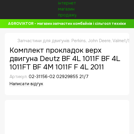
AGROVIKTOR - магазин запчастин комбайнів і сільгосп техніки
Запчастини для двигунів: Perkins, John Deere, Valmet/Si
Комплект прокладок верх
двигуна Deutz BF 4L 1011F BF 4L
1011FT BF 4M 1011F F 4L 2011
Артикул:
02-31156-02 02929855 21/7
Написати відгук