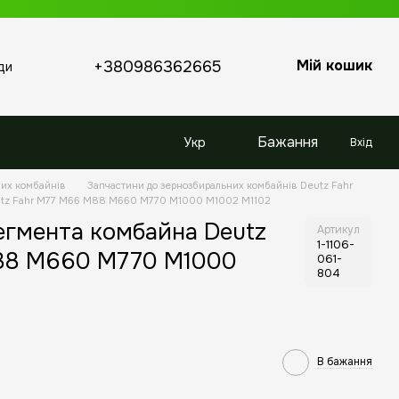
Мій кошик
+380986362665
ди
Бажання
Укр
Вхід
них комбайнів
Запчастини до зернозбиральних комбайнів Deutz Fahr
eutz Fahr M77 M66 M88 M660 M770 M1000 M1002 M1102
сегмента комбайна Deutz
Артикул
1-1106-
88 M660 M770 M1000
061-
804
В бажання