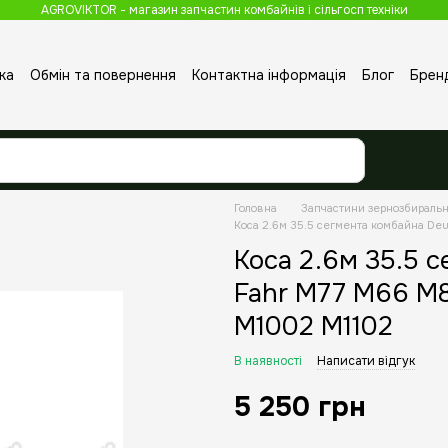
AGROVIKTOR - магазин запчастин комбайнів і сільгосп техніки
ка
Обмін та повернення
Контактна інформація
Блог
Брен
Головна
Запчастини зернозбираль
Коса 2.6м 35.5 сегмента комбайна D
Коса 2.6м 35.5 
Fahr M77 M66 M
M1002 M1102
В наявності
Написати відгук
5 250 грн