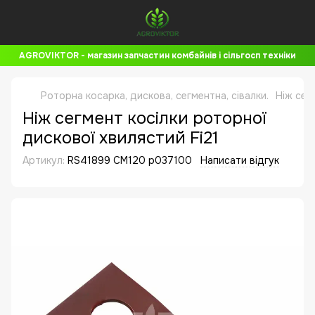
AGROVIKTOR - магазин запчастин комбайнів і сільгосп техніки
Роторна косарка, дискова, сегментна, сівалки.
Ніж сег
Ніж сегмент косілки роторної
дискової хвилястий Fi21
Артикул:
RS41899 CM120 p037100
Написати відгук