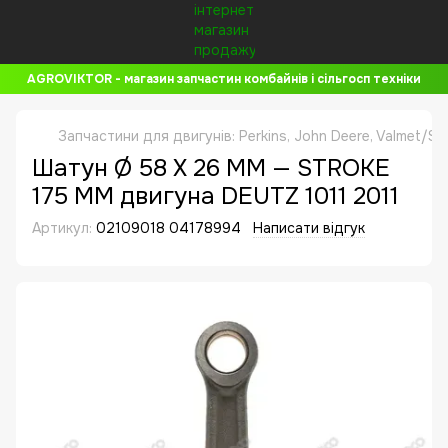
AGROVIKTOR - магазин запчастин комбайнів і сільгосп техніки
Запчастини для двигунів: Perkins, John Deere, Valmet/Si
Шатун Ø 58 X 26 MM — STROKE
175 MM двигуна DEUTZ 1011 2011
Артикул:
02109018 04178994
Написати відгук