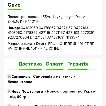
Опис
Прокладка головки 1.55мм 1 зуб двигуна Deutz
BF4L1011F F4l1011F
Номер:
04103960 04178867 04271157 04271631
4103960 4178867 427115 4271157 4271631 4272391
9237270304 D4271631 JD4271631 N133574
Моделі двигуна Deutz:
BF 4L 1011F BF 4L 1011FT BF
4M 1011F F 4L 1011F F 4L 1011FL
Доставка
Оплата
Гарантія
Самовивіз з магазину
-
безкоштовно
«Новою поштою» по Україні
- від 60 грн