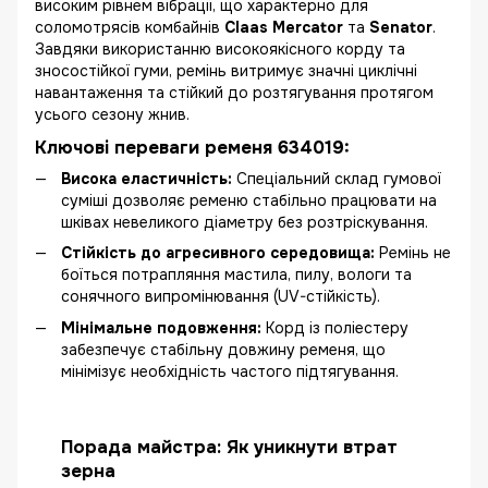
високим рівнем вібрації, що характерно для
соломотрясів комбайнів
Claas Mercator
та
Senator
.
Завдяки використанню високоякісного корду та
зносостійкої гуми, ремінь витримує значні циклічні
навантаження та стійкий до розтягування протягом
усього сезону жнив.
Ключові переваги ременя 634019:
Висока еластичність:
Спеціальний склад гумової
суміші дозволяє ременю стабільно працювати на
шківах невеликого діаметру без розтріскування.
Стійкість до агресивного середовища:
Ремінь не
боїться потрапляння мастила, пилу, вологи та
сонячного випромінювання (UV-стійкість).
Мінімальне подовження:
Корд із поліестеру
забезпечує стабільну довжину ременя, що
мінімізує необхідність частого підтягування.
Порада майстра: Як уникнути втрат
зерна