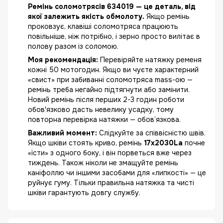
Ремінь соломотрясів 634019 — це деталь, від
якої залежить якість обмолоту.
Якщо ремінь
проковзує, клавіші соломотряса працюють
повільніше, ніж потрібно, і зерно просто вилітає в
полову разом із соломою.
Моя рекомендація:
Перевіряйте натяжку ременя
кожні 50 мотогодин. Якщо ви чуєте характерний
«свист» при забиванні соломотряса mass-ою —
ремінь треба негайно підтягнути або замінити.
Новий ремінь після перших 2-3 годин роботи
обов'язково дасть невелику усадку, тому
повторна перевірка натяжки — обов’язкова.
Важливий момент:
Слідкуйте за співвісністю швів.
Якщо шківи стоять криво, ремінь
17x2030La
почне
«їсти» з одного боку, і він порветься вже через
тиждень. Також ніколи не змащуйте ремінь
каніфоллю чи іншими засобами для «липкості» — це
руйнує гуму. Тільки правильна натяжка та чисті
шківи гарантують довгу службу.