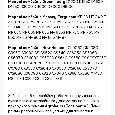
Моделі комбайна Dronninborg:
D1200 D1250 D1600
D1650 D3000 D4000 D8000 D8500
Моделі комбайна Massey Ferguson:
MF 20 MF 24 MF
400 MF 410 MF 415 MF 510 MF 515 MF 520 MF 525 MF
530 MF 530S MF 535 MF 560 MF 565 MF 620 MF 625
MF 660 MF 665 MF 685 MF 685S MF 750 MF 760 MF
850 MF 86 MF 860 MF 865 MF 87
Моделі комбайна New Holland:
CR9060 CR9080
CR960 CR980 CS CS520 CS540 CS6050 CS6060
CS6070 CS6080 CS6090 CS640 CS660 CSX CSX7050
CSX7060 CSX7070 CSX7080 CX CX720 CX740 CX760
CX780 CX8030 CX8040 CX8050 CX8060 CX8070
CX8080 CX8090 CX820 CX840 CX860 CX880 M M80
M89 TX TX30 TX32 TX34 TX36
Забезпечте безперебійну роботу сепарувального
вузла вашого комбайна за допомогою посиленого
приводного ременя
Agrobelts (Continental)
. Даний
ремінь розроблений спеціально для приводів із