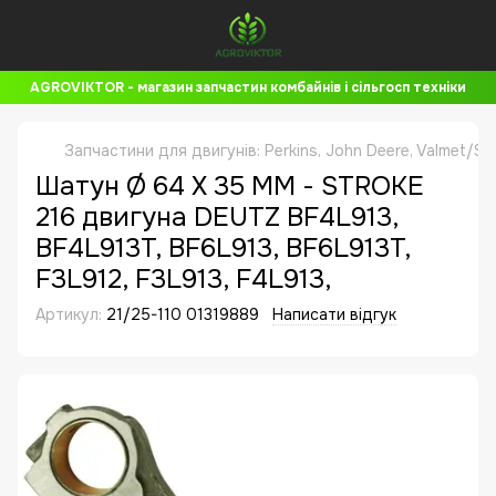
AGROVIKTOR - магазин запчастин комбайнів і сільгосп техніки
Запчастини для двигунів: Perkins, John Deere, Valmet/Si
Шатун Ø 64 X 35 MM - STROKE
216 двигуна DEUTZ BF4L913,
BF4L913T, BF6L913, BF6L913T,
F3L912, F3L913, F4L913,
Артикул:
21/25-110 01319889
Написати відгук