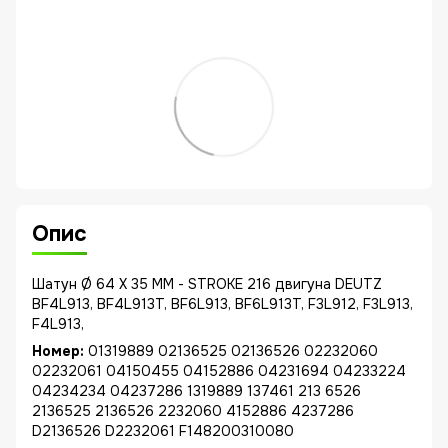
Опис
Шатун Ø 64 X 35 MM - STROKE 216 двигуна DEUTZ
BF4L913, BF4L913T, BF6L913, BF6L913T, F3L912, F3L913,
F4L913,
Номер:
01319889 02136525 02136526 02232060
02232061 04150455 04152886 04231694 04233224
04234234 04237286 1319889 137461 213 6526
2136525 2136526 2232060 4152886 4237286
D2136526 D2232061 F148200310080