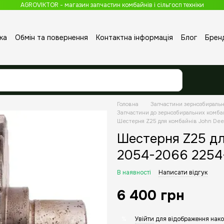
AGROVIKTOR - магазин запчастин комбайнів і сільгосп техніки
ка
Обмін та повернення
Контактна інформація
Блог
Брен
Головна
Запчастини зернозбираль
Запчастини до зернозбиральних комба
Шестерня Z25 для комбайнiв John De
Шестерня Z25 дл
2054-2066 2254
В наявності
Написати відгук
6 400 грн
Увійти
для відображення нако
%