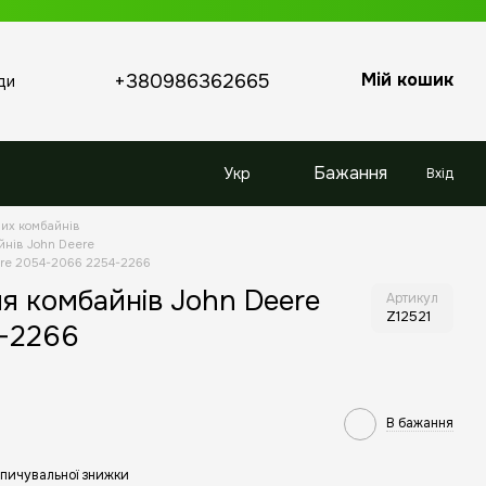
Мій кошик
+380986362665
ди
Бажання
Укр
Вхід
них комбайнів
йнів John Deere
ere 2054-2066 2254-2266
я комбайнiв John Deere
Артикул
Z12521
-2266
В бажання
пичувальної знижки