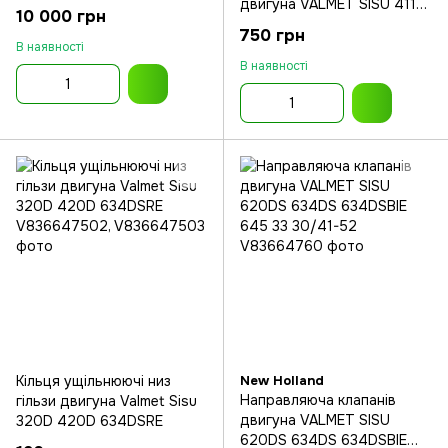
двигуна VALMET SISU 411
836640356* V836640356
10 000 грн
420 320 66 620 634 645
750 грн
74
В наявності
В наявності
Кільця ущільнюючі низ
New Holland
Направляюча клапанів
гільзи двигуна Valmet Sisu
двигуна VALMET SISU
320D 420D 634DSRE
620DS 634DS 634DSBIE