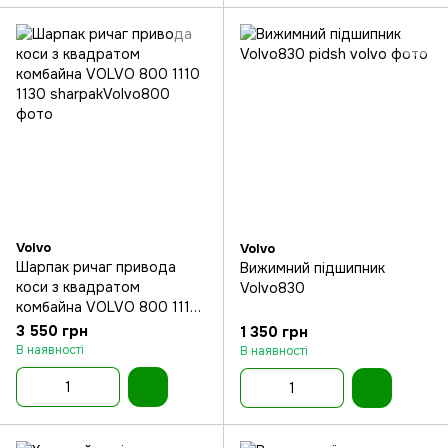
Volvo
Volvo
Шарпак ричаг привода
Вижимний підшипник
коси з квадратом
Volvo830
комбайна VOLVO 800 1110
1130
3 550 грн
1 350 грн
В наявності
В наявності