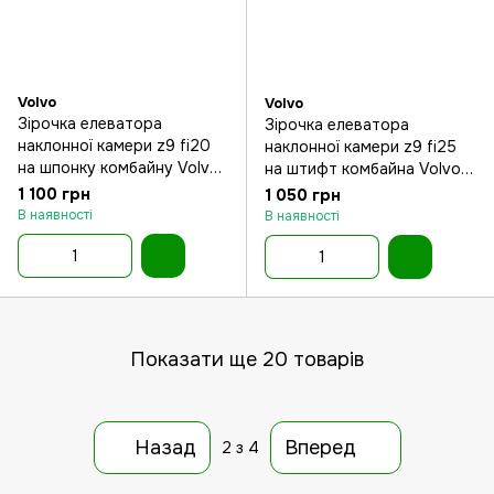
Volvo
Volvo
Зірочка елеватора
Зірочка елеватора
наклонної камери z9 fi20
наклонної камери z9 fi25
на шпонку комбайну Volvo
на штифт комбайна Volvo
800 830 1110 1130 1150
800 830 1110 1130 1150
1 100 грн
1 050 грн
В наявності
В наявності
Показати ще 20 товарів
Назад
Вперед
2
з 4