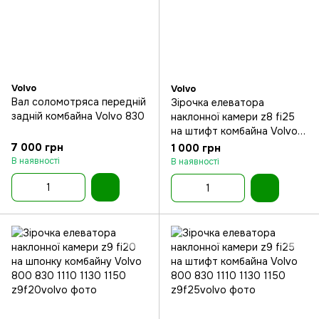
Volvo
Volvo
Вал соломотряса передній
Зірочка елеватора
задній комбайна Volvo 830
наклонної камери z8 fi25
на штифт комбайна Volvo
800 830 1110 1130 1150
7 000 грн
1 000 грн
В наявності
В наявності