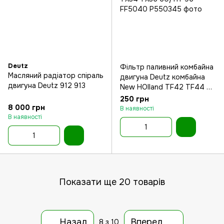
Deutz
Фільтр паливний комбайна
Масляний радіатор спіраль
двигуна Deutz комбайна
двигуна Deutz 912 913
New HOlland TF42 TF44 TX
TX30 TX32 TX34 TX36
250 грн
8 000 грн
В наявності
В наявності
Показати ще 20 товарів
Назад
Вперед
8
з 10