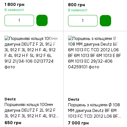
1 800 грн
800 грн
В наявності
В наявності
Deutz
Deutz
Поршеняві кільця 100мм
Поршень з кільцями Ø 108
двигуна DEUTZ F 2L 912 F
MM двигуна Deutz BF 6M
3L 912 F 3L 912 H F 4L 912
1013 FC TCD 2012 L06 BF
F 4L 912 H F 5L 912 F 6L
6M 1013 BF 6M 1013 E BF 6M
650 грн
7 000 грн