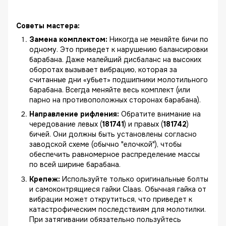
Советы мастера:
Замена комплектом:
Никогда не меняйте бичи по
одному. Это приведет к нарушению балансировки
барабана. Даже малейший дисбаланс на высоких
оборотах вызывает вибрацию, которая за
считанные дни «убьет» подшипники молотильного
барабана. Всегда меняйте весь комплект (или
парно на противоположных сторонах барабана).
Направление рифления:
Обратите внимание на
чередование левых (
181741
) и правых (
181742
)
бичей. Они должны быть установлены согласно
заводской схеме (обычно "елочкой"), чтобы
обеспечить равномерное распределение массы
по всей ширине барабана.
Крепеж:
Используйте только оригинальные болты
и самоконтрящиеся гайки Claas. Обычная гайка от
вибрации может открутиться, что приведет к
катастрофическим последствиям для молотилки.
При затягивании обязательно пользуйтесь