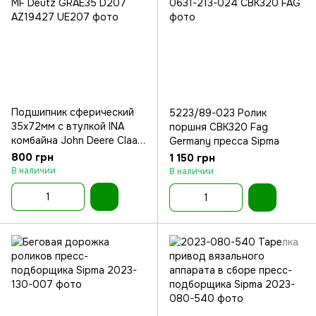
Подшипник сферический
5223/89-023 Ролик
35x72мм с втулкой INA
поршня CBK320 Fag
комбайна John Deere Claas
Germany пресса Sipma
MF Deutz
800 грн
1 150 грн
В наличии
В наличии