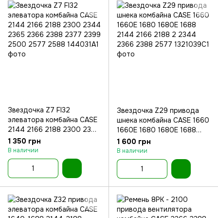
Звездочка Z7 FI32
Звездочка Z29 привода
элеватора комбайна CASE
шнека комбайна CASE 1660
2144 2166 2188 2300 2344
1660E 1680 1680E 1688
2365 2366 2388 2377 2399
2144 2166 2188 2 2344
1 350 грн
1 600 грн
2500 2577 2588
2366 2388 2577
В наличии
В наличии