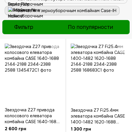
Запчасти к зерноуборочным комбайнам Case-IH
Фильтр
По популярности
Звездочка Z27 привода
Звездочка Z7 Fi25.4мм
колосового елеватора
элеватора комбайна CASE
комбайна CASE 1640-1688
1400-1482 1620-1688
2144-2188 2344-2388
2144-2188 2344-2388
2 600 грн
1 300 грн