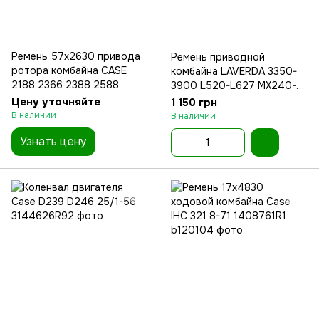
Ремень 57x2630 привода
Ремень приводной
ротора комбайна CASE
комбайна LAVERDA 3350-
2188 2366 2388 2588
3900 L520-L627 MX240-
MX300
Цену уточняйте
1 150 грн
В наличии
В наличии
Узнать цену