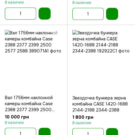
2588
2588
В наличии
В наличии
Вал 1756мм наклонной
Звездочка бункера зерна
камеры комбайна Case
комбайна CASE 1420-1688
2388 2377 2399 2500
2144-2188 2344-2388
2577 2588
10 000 грн
1 800 грн
В наличии
В наличии