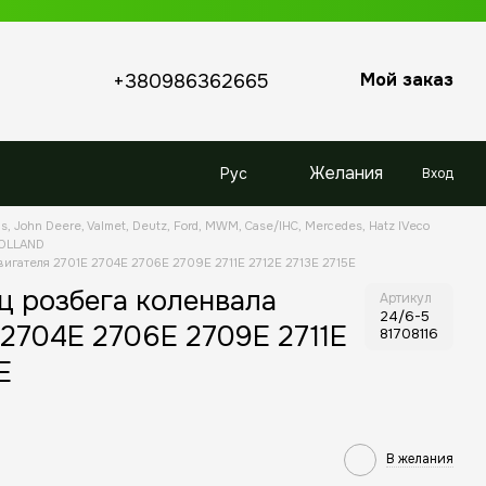
Мой заказ
+380986362665
Желания
Рус
Вход
s, John Deere, Valmet, Deutz, Ford, MWM, Case/IHC, Mercedes, Hatz IVeco
HOLLAND
вигателя 2701E 2704E 2706E 2709E 2711E 2712E 2713E 2715E
ц розбега коленвала
Артикул
24/6-5
 2704E 2706E 2709E 2711E
81708116
E
В желания