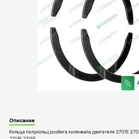
Описание
Кольца полукольц розбега коленвала двигателя 2701E 27
2713E 2715E