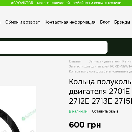
AGROVIKTOR – магазин запчастей комбайнов и сельхоз техники
а
Обмен и возврат
Контактная информация
Блог
Бренды
Главная
Запчасти двигателя: Perkin
Запчасти для двигателей FORD-NEW 
Кольца полукольц розбега коленвала д
Кольца полуколь
двигателя 2701E
2712E 2713E 2715
В наличии
Оставить отзыв
600 грн