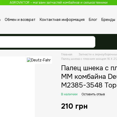
AGROVIKTOR – магазин запчастей комбайнов и сельхоз техники
а
Обмен и возврат
Контактная информация
Блог
Бренды
Главная
Запчасти к зерноуборочн
Палец шнека с плоским концом 16 X 2
Палец шнека с п
MM комбайна De
M2385-3548 Top
В наличии
Оставить отзыв
210 грн