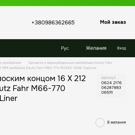
Мой заказ
+380986362665
Желания
Рус
Вход
ым комбайнам
Запчасти к зерноуборочным комбайнам Deutz Fahr
12 MM комбайна Deutz Fahr M66-770 M2385-3548 TopLiner
лоским концом 16 X 212
Артикул
0624.2176
utz Fahr M66-770
06287883
065111
Liner
В желания