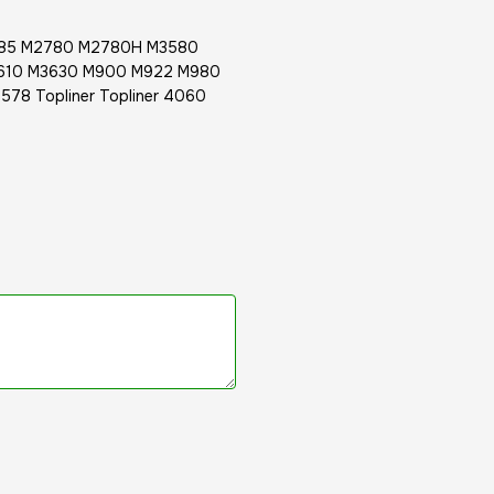
85 M2780 M2780H M3580
610 M3630 M900 M922 M980
8 Topliner Topliner 4060