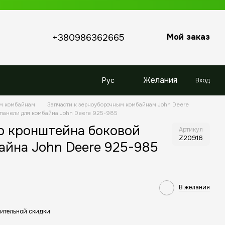
Мой заказ
+380986362665
Желания
Рус
Вход
ым комбайнам
Запчасти к зерноуборочным комбайнам John Deere
 панели для комбайна John Deere 925-985
р кронштейна боковой
Артикул
Z20916
айна John Deere 925-985
В желания
ительной скидки