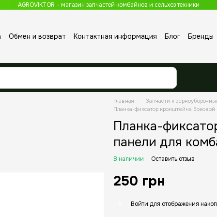
AGROVIKTOR – магазин запчастей комбайнов и сельхоз техники
а
Обмен и возврат
Контактная информация
Блог
Бренды
Главная
Запчасти к зерноуборочн
Планка-фиксатор кронштейна боковой
Планка-фиксато
панели для комб
В наличии
Оставить отзыв
250 грн
Войти
для отображения накоп
%