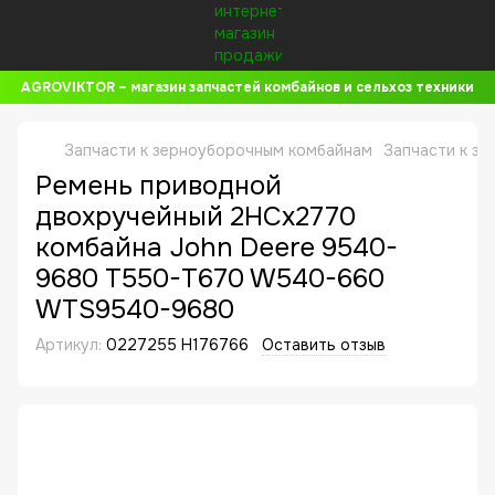
AGROVIKTOR – магазин запчастей комбайнов и сельхоз техники
Запчасти к зерноуборочным комбайнам
Запчасти к з
Ремень приводной
двохручейный 2HCx2770
комбайна John Deere 9540-
9680 T550-T670 W540-660
WTS9540-9680
Артикул:
0227255 H176766
Оставить отзыв