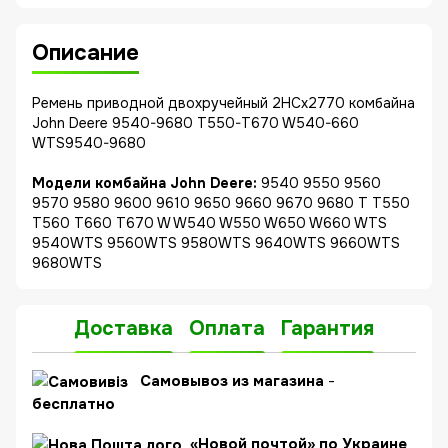
Описание
Ремень приводной двохручейный 2HCx2770 комбайна
John Deere 9540-9680 T550-T670 W540-660
WTS9540-9680
Модели комбайна John Deere:
9540 9550 9560
9570 9580 9600 9610 9650 9660 9670 9680 T T550
T560 T660 T670 W W540 W550 W650 W660 WTS
9540WTS 9560WTS 9580WTS 9640WTS 9660WTS
9680WTS
Доставка
Оплата
Гарантия
C
амовывоз из магазина
-
бесплатно
«Новой почтой» по Украине