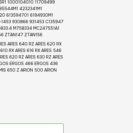
6R1 1000104010 11709499
785544M1 4232341M1
20 613594701 6194930M1
-1453 930866 931453 C135947
5833.4 M758334 MC247551A1
56 ZTAN147 ZTAN156
RES ARES 640 RZ ARES 620 RX
610 RX ARES 616 RX ARES 546
ARES 620 RZ ARES 630 RZ ARES
ERGOS ERGOS 466 ERGOS 436
EMIS 650 Z ARION 500 ARION