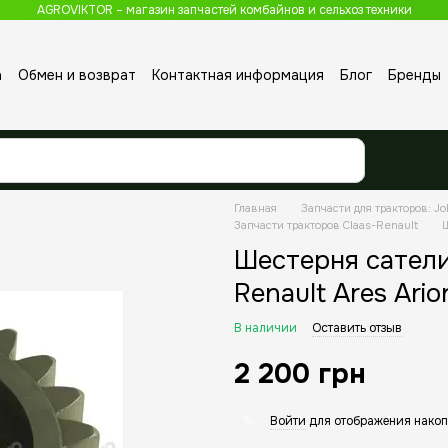
AGROVIKTOR – магазин запчастей комбайнов и сельхоз техники
а
Обмен и возврат
Контактная информация
Блог
Бренды
Главная
Запчасти для тракторов: Jo
Запчасти тракторов Claas-Renault
Ш
Шестерня сатели
Renault Ares Ario
В наличии
Оставить отзыв
2 200 грн
Войти
для отображения накоп
%