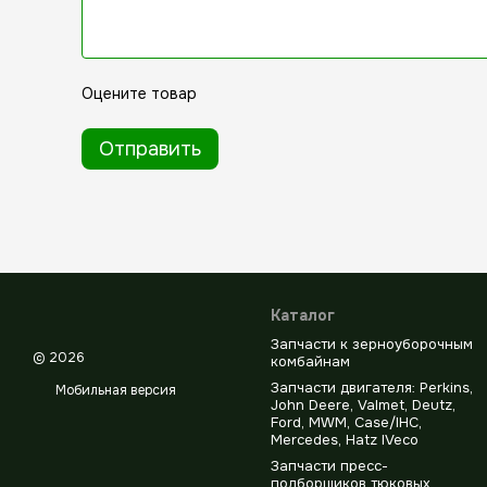
Оцените товар
Отправить
Каталог
Запчасти к зерноуборочным
© 2026
комбайнам
Запчасти двигателя: Perkins,
Мобильная версия
John Deere, Valmet, Deutz,
Ford, MWM, Case/IHC,
Mercedes, Hatz IVeco
Запчасти пресс-
подборщиков тюковых,