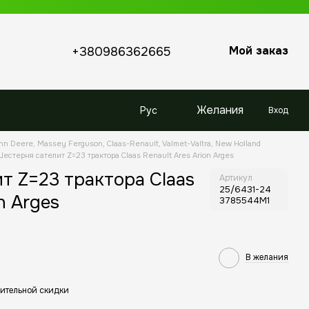
Мой заказ
+380986362665
Желания
Рус
Вход
hn Deere, Massey Ferguson, Claas-Renault, Valmet-Valtra, New Holland
естерня сателит Z=23 трактора Claas Renault Ares Arion Arges
т Z=23 трактора Claas
Артикул
25/6431-24
n Arges
3785544M1
В желания
ительной скидки