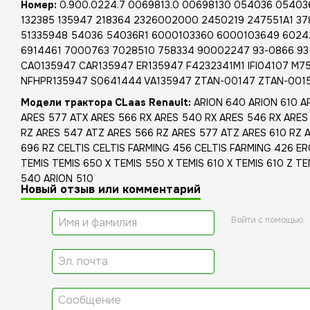
Номер:
0.900.0224.7 0069813.0 00698130 054036 05403
132385 135947 218364 2326002000 2450219 247551A1 3
51335948 54036 54036R1 6000103360 6000103649 6024
6914461 7000763 7028510 758334 90002247 93-0866 93
CA0135947 CAR135947 ER135947 F4232341M1 IFI04107 M7
NFHPR135947 S0641444 VA135947 ZTAN-00147 ZTAN-001
Модели трактора CLaas Renault:
ARION 640 ARION 610 A
ARES 577 ATX ARES 566 RX ARES 540 RX ARES 546 RX ARES 
RZ ARES 547 ATZ ARES 566 RZ ARES 577 ATZ ARES 610 RZ 
696 RZ CELTIS CELTIS FARMING 456 CELTIS FARMING 426 
TEMIS TEMIS 650 X TEMIS 550 X TEMIS 610 X TEMIS 610 Z T
540 ARION 510
Новый отзыв или комментарий
Войти с помощью