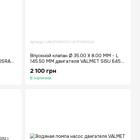
Артикул: LA837069002 V837069002
Впускной клапан Ø 35.00 X 8.00 MM - L
0DSRAE
145.50 MM двигателя VALMET SISU 645
84CTA 74CTA 49 44
2 100 грн
В наличии