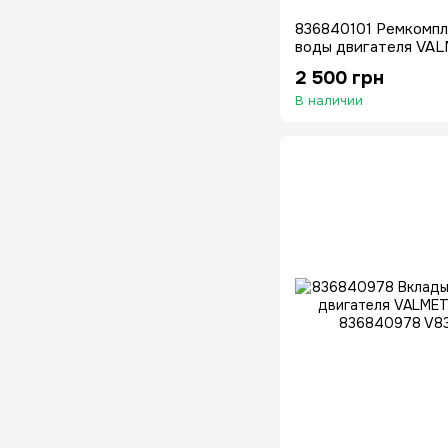
836840101 Ремкомпл
воды двигателя VAL
620DS 620DSRE 634
2 500 грн
В наличии