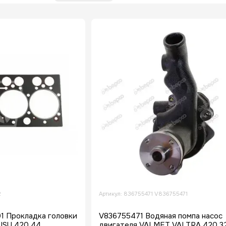
PERKINS
VALMET-SISU
CASE
KHD-D
INTERNATIONAL
2
Артикул: 836755471 V836755471
1 Прокладка головки
V836755471 Водяная помпа насос
ISU 420 44
двигателя VALMET VALTRA 420 3