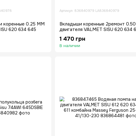
840978
Артикул: 836840979 LA836840979
и коренные 0.25 MM
Вкладыши коренные 2ремонт 0.5
ISU 620 634 645
двигателя VALMET SISU 620 634 
1 470 грн
В наличии