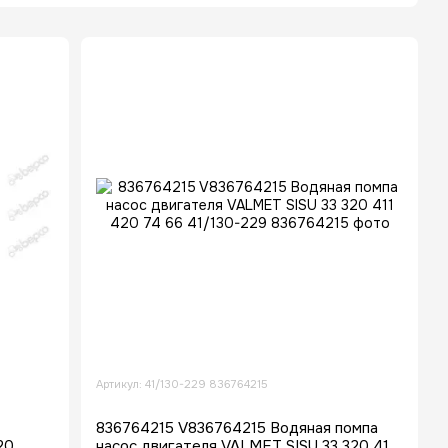
EUTZ
FORD-NEW
Iveco
Cummins,
HOLLAND
Kubota, Fiat,
MAN
Артикул: 41/130-229 836764215
836764215 V836764215 Водяная помпа
20
насос двигателя VALMET SISU 33 320 411