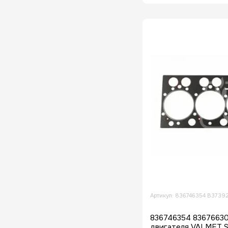
John Deere
Артикул: 836746354 B3739
836746354 83676630
двигателя VALMET S