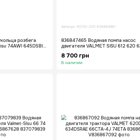
Артикул: 41/130-230 836864481
укольца розбега
836847465 Водяная помпа насос
isu 74AWI 645DSBIE
двигателя VALMET SISU 612 620 6
84 611 комбайна Massey Ferguson 
8 700 грн
7265
В наличии