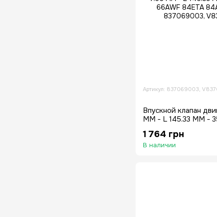
Артикул: 837069003, V83
Впускной клапан двиг
MM - L 145.33 MM - 
66AWF 84ETA 84AW
1 764 грн
В наличии