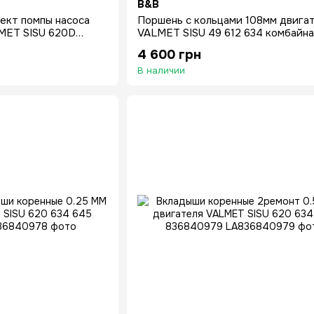
B&B
ект помпы насоса
Поршень с кольцами 108мм двига
MET SISU 620D
VALMET SISU 49 612 634 комбайна
D 74ETA 611DL
трактора Massey Ferguson Valmet
4 600 грн
В наличии