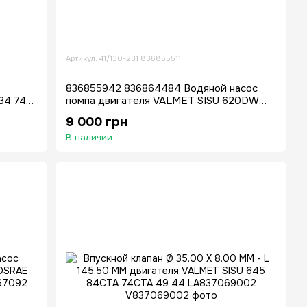
Артикул: 41/130-231 836855511
836855942 836864484 Водяной насос
34 74
помпа двигателя VALMET SISU 620DW
25-
620DWRE 634DS 634DSRE
9 000 грн
В наличии