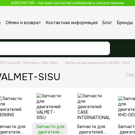
AGROVIKTOR – магазин запчастей комбайнов и сельхоз техники
а
Обмен и возврат
Контактная информация
Блог
Бренды
MWM, Case/IHC, Mercedes, Hatz IVeco
Запчасти для двигателей VALMET-SISU
 VALMET-SISU
Сор
апчасти для
Запчасти для
Запчасти для
Запчаст
двигателей
двигателей
двигателей
двигат