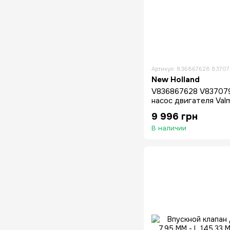
Артикул: 836867628 8370
New Holland
V836867628 V837079
насос двигателя Valm
66 620 612
9 996 грн
В наличии