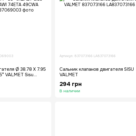
7069003
Артикул: 837073166 LA837073166
ателя Ø 38.78 X 7.95
Сальник клапанов двигателя SISU
35° VALMET Sisu
VALMET
I 74ETA 49CWA
294 грн
В наличии