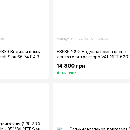
79839
Артикул: 836867092 V836867092
839 Водяная помпа
836867092 Водяная помпа насос
et-SIsu 66 74 84 33
двигателя трактора VALMET 62
634DSRAE 66CTA-4J 74ETA
14 800 грн
В наличии