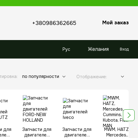
Мой заказ
+380986362665
Желания
Рус
Вход
тировка:
по популярности
Отображение:
и для
Запчасти для
Запчасти для
MWM, HATZ,
елей
двигателей
двигателей
Mercedes,