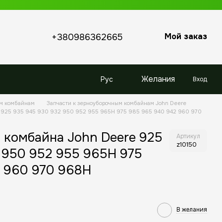
Мой заказ
+380986362665
Желания
Рус
Вход
ым комбайнам
Запчасти к зерноуборочным комбайнам John Deere
e 925 935 945 930 932 950 952 955 965H 975 985 965 940 942 960 970
 комбайна John Deere 925
Артикул
z10150
 950 952 955 965H 975
 960 970 968H
В желания