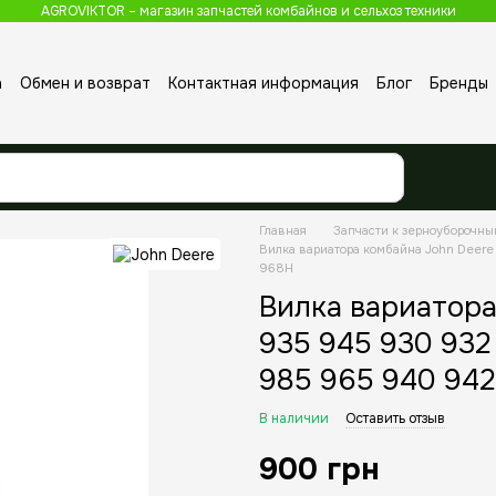
AGROVIKTOR – магазин запчастей комбайнов и сельхоз техники
а
Обмен и возврат
Контактная информация
Блог
Бренды
Главная
Запчасти к зерноуборочн
Вилка вариатора комбайна John Deer
968H
Вилка вариатора
935 945 930 932
985 965 940 942
В наличии
Оставить отзыв
900 грн