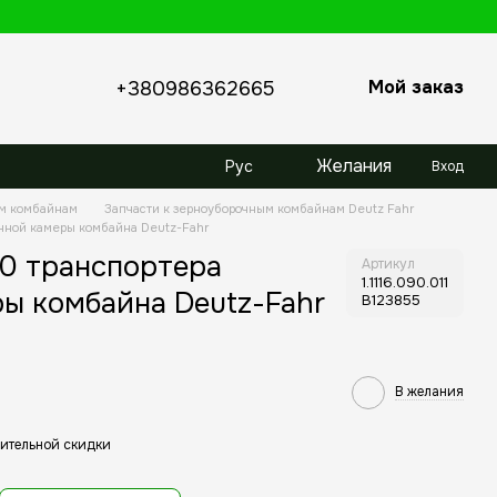
Мой заказ
+380986362665
Желания
Рус
Вход
ым комбайнам
Запчасти к зерноуборочным комбайнам Deutz Fahr
онной камеры комбайна Deutz-Fahr
40 транспортера
Артикул
1.1116.090.011
ы комбайна Deutz-Fahr
B123855
В желания
ительной скидки