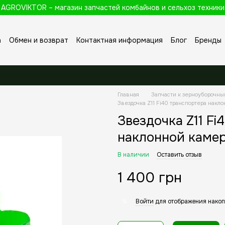
AGROVIKTOR – магазин запчастей комбайнов и сельхоз техники
а
Обмен и возврат
Контактная информация
Блог
Бренды
Главная
Запчасти к зерноуборочн
Звездочка Z11 Fi40 транспортера накл
Звездочка Z11 Fi
наклонной камер
В наличии
Оставить отзыв
1 400 грн
Войти
для отображения накоп
%