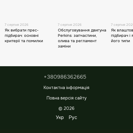
7 серпня 2026
7 серпня 2026
7 серпня 20
Як вибрати прес-
Обслуговування двигуна
Як влашто
підбирач: основні
Perkins: запчастини,
підбирач і 
критерії та помилки
олива та регламент
його типи
заміни
+380986362665
Контактна інформація
Повна версія сайту
© 2026
Укр
Рус