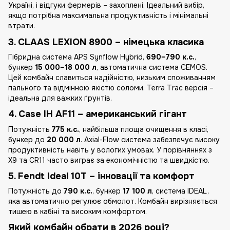
Україні, і відгуки фермерів – захоплені. Ідеальний вибір,
якщо потрібна максимальна продуктивність і мінімальні
втрати.
3. CLAAS LEXION 8900 – німецька класика
Гібридна система APS Synflow Hybrid,
690–790 к.с.
,
бункер
15 000–18 000 л
, автоматична система CEMOS.
Цей комбайн славиться надійністю, низьким споживанням
пального та відмінною якістю соломи. Terra Trac версія –
ідеальна для важких ґрунтів.
4. Case IH AF11 – американський гігант
Потужність
775 к.с.
, найбільша площа очищення в класі,
бункер до
20 000 л
. Axial-Flow система забезпечує високу
продуктивність навіть у вологих умовах. У порівняннях з
X9 та CR11 часто виграє за економічністю та швидкістю.
5. Fendt Ideal 10T – інновації та комфорт
Потужність до
790 к.с.
, бункер
17 100 л
, система IDEAL,
яка автоматично регулює обмолот. Комбайн вирізняється
тишею в кабіні та високим комфортом.
Який комбайн обрати в 2026 році?