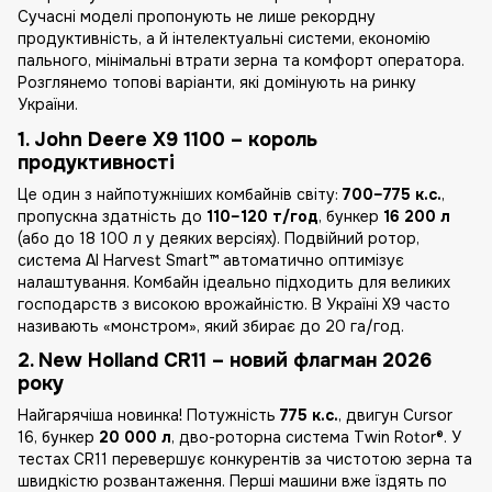
Сучасні моделі пропонують не лише рекордну
продуктивність, а й інтелектуальні системи, економію
пального, мінімальні втрати зерна та комфорт оператора.
Розглянемо топові варіанти, які домінують на ринку
України.
1. John Deere X9 1100 – король
продуктивності
Це один з найпотужніших комбайнів світу:
700–775 к.с.
,
пропускна здатність до
110–120 т/год
, бункер
16 200 л
(або до 18 100 л у деяких версіях). Подвійний ротор,
система AI Harvest Smart™ автоматично оптимізує
налаштування. Комбайн ідеально підходить для великих
господарств з високою врожайністю. В Україні X9 часто
називають «монстром», який збирає до 20 га/год.
2. New Holland CR11 – новий флагман 2026
року
Найгарячіша новинка! Потужність
775 к.с.
, двигун Cursor
16, бункер
20 000 л
, дво-роторна система Twin Rotor®. У
тестах CR11 перевершує конкурентів за чистотою зерна та
швидкістю розвантаження. Перші машини вже їздять по