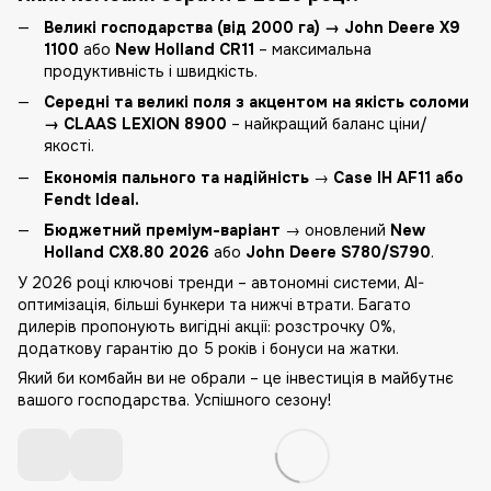
Великі господарства (від 2000 га) → John Deere X9
1100
або
New Holland CR11
– максимальна
продуктивність і швидкість.
Середні та великі поля з акцентом на якість соломи
→ CLAAS LEXION 8900
– найкращий баланс ціни/
якості.
Економія пального та надійність
→
Case IH AF11 або
Fendt Ideal.
Бюджетний преміум-варіант
→ оновлений
New
Holland CX8.80 2026
або
John Deere S780/S790
.
У 2026 році ключові тренди – автономні системи, AI-
оптимізація, більші бункери та нижчі втрати. Багато
дилерів пропонують вигідні акції: розстрочку 0%,
додаткову гарантію до 5 років і бонуси на жатки.
Який би комбайн ви не обрали – це інвестиція в майбутнє
вашого господарства. Успішного сезону!