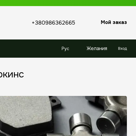
Мой заказ
+380986362665
Желания
Рус
Вход
ркинс