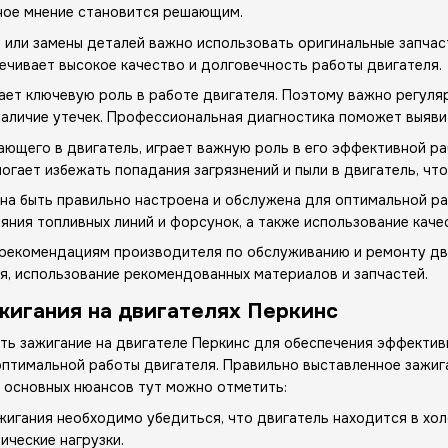
ное мнение становится решающим.
или замены деталей важно использовать оригинальные запчаст
печивает высокое качество и долговечность работы двигателя.
ает ключевую роль в работе двигателя. Поэтому важно регул
аличие утечек. Профессиональная диагностика поможет выявит
ающего в двигатель, играет важную роль в его эффективной ра
гает избежать попадания загрязнений и пыли в двигатель, что
а быть правильно настроена и обслужена для оптимальной раб
яния топливных линий и форсунок, а также использование каче
рекомендациям производителя по обслуживанию и ремонту дви
я, использование рекомендованных материалов и запчастей.
жигания на двигателях Перкинс
ить зажигание на двигателе Перкинс для обеспечения эффектив
 оптимальной работы двигателя. Правильно выставленное зажи
и основных нюансов тут можно отметить:
жигания необходимо убедиться, что двигатель находится в хо
ические нагрузки.