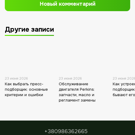
Новый комментарий
Другие записи
23 июня 2026
23 июня 2026
23 июня 202
Как выбрать пресс-
Обслуживание
Как устрое
подборщик: основные
двигателя Perkins:
подборщик
критерии и ошибки
запчасти, масло и
бывают его
регламент замены
+380986362665